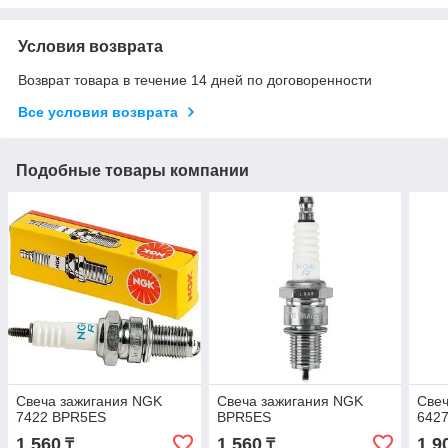
Условия возврата
Возврат товара в течение 14 дней по договоренности
Все условия возврата
Подобные товары компании
Свеча зажигания NGK
Свеча зажигания NGK
Свеч
7422 BPR5ES
BPR5ES
642
1 560
1 560
1 9
₸
₸