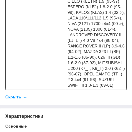
CIELO (KLETN) 1.5 (95-97),
ESPERO (KLEJ) 1.8-2.0 (95-
99), KALOS (KLAS) 1.4 (02->),
LADA 110/111/112 1.5 (95->),
NIVA (2121) 1700 i 4x4 (00->),
NOVA (2105) 1300 (81->),
LANDROVER DISCOVERY II
(LJ, LT) 4.0 V8 4x4 (98-04),
RANGE ROVER II (LP) 3.9-4.6
(94-02), MAZDA 323 III (BF)
1.1-1.6 (85-90), 626 III (GD)
1.6-2.0 (87-92), MITSUBISHI
L 200 (K7_T, K6_T) 2.0 (K62T)
(96-07), OPEL CAMPO (TF_)
2.3 4x4 (91-96), SUZUKI
SWIFT II 1.0-1.3 (89-01)
Скрыть
Характеристики
Основные