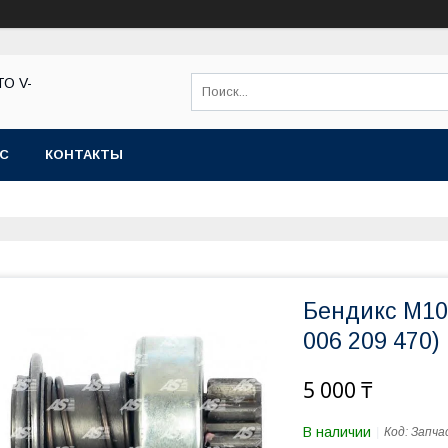
ТО V-
АС
КОНТАКТЫ
Бендикс M10
006 209 470)
5 000 ₸
В наличии
Код:
Запча