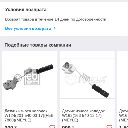
Условия возврата
Возврат товара в течение 14 дней по договоренности
Все условия возврата
Подобные товары компании
Датчик износа колодок
Датчик износа колодок
Датч
W124(201 540 03 17)(FEBI
W163(163 540 13 17)
W163
7880)(MEYLE)
(MEYLE)
(ME
300
999
1 5
₸
₸