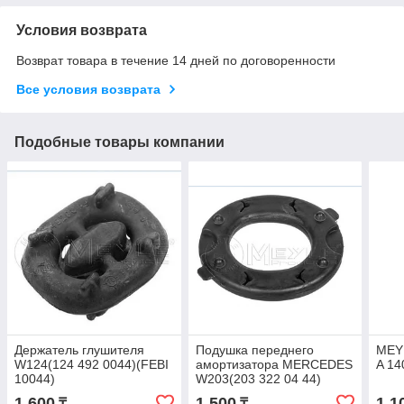
Условия возврата
Возврат товара в течение 14 дней по договоренности
Все условия возврата
Подобные товары компании
Держатель глушителя
Подушка переднего
MEYL
W124(124 492 0044)(FEBI
амортизатора MERCEDES
A 14
10044)
W203(203 322 04 44)
(MEYLE 014 032 0220)(
1 600
1 500
1 1
₸
₸