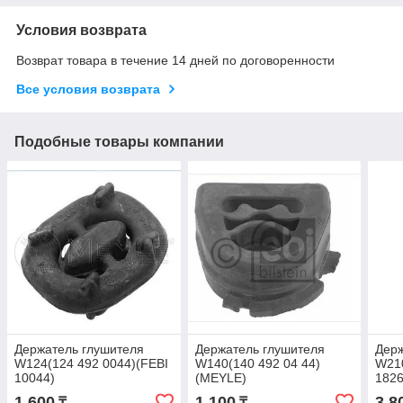
Условия возврата
Возврат товара в течение 14 дней по договоренности
Все условия возврата
Подобные товары компании
Держатель глушителя
Держатель глушителя
Держ
W124(124 492 0044)(FEBI
W140(140 492 04 44)
W210
10044)
(MEYLE)
182
1 600
1 100
3 8
₸
₸