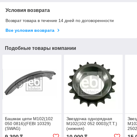
Условия возврата
Возврат товара в течение 14 дней по договоренности
Все условия возврата
Подобные товары компании
Башмак цепи M102(102
Звездочка однорядная
Звез
050 0816)(FEBI 10329)
M102(102 052 0003)(T.T.)
M102
(SWAG)
(нижняя)
2502
9 300
10 000
15 
₸
₸