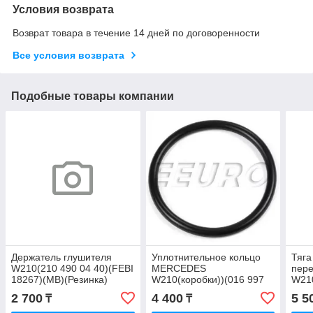
Условия возврата
Возврат товара в течение 14 дней по договоренности
Все условия возврата
Подобные товары компании
Держатель глушителя
Уплотнительное кольцо
Тяга
W210(210 490 04 40)(FEBI
MERCEDES
пер
18267)(MB)(Резинка)
W210(коробки))(016 997
W210
14 48)(MB)
2 700
4 400
5 5
₸
₸