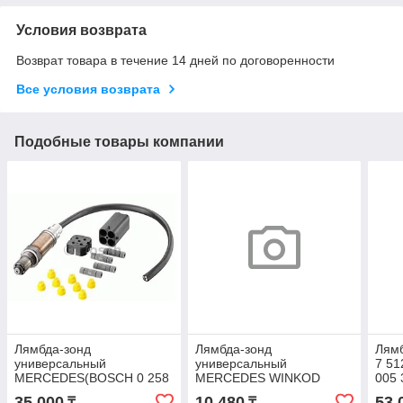
Условия возврата
Возврат товара в течение 14 дней по договоренности
Все условия возврата
Подобные товары компании
Лямбда-зонд
Лямбда-зонд
Лямб
универсальный
универсальный
7 51
MERCEDES(BOSCH 0 258
MERCEDES WINKOD
005 
986 503)
WLS0021 (BOSCH 0 258
35 000
10 480
53 
₸
₸