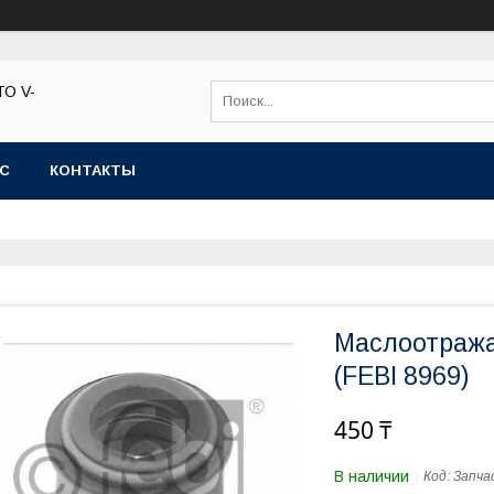
ТО V-
АС
КОНТАКТЫ
Маслоотража
(FEBI 8969)
450 ₸
В наличии
Код:
Запча