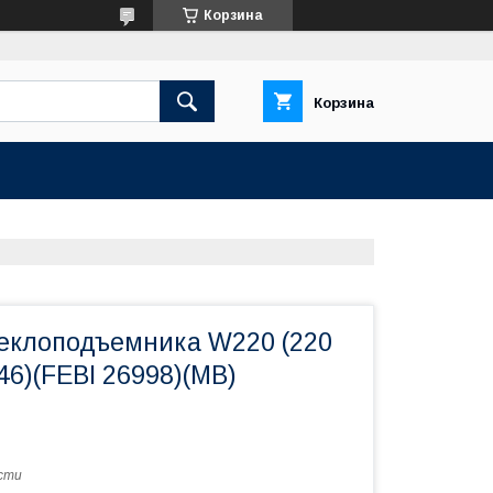
Корзина
Корзина
еклоподъемника W220 (220
 46)(FEBI 26998)(MB)
сти