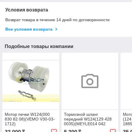
Условия возврата
Возврат товара в течение 14 дней по договоренности
Все условия возврата
Подобные товары компании
Мотор печки W124(000
Тормозной шланг
Мото
830 82 08)(VEMO V30-03-
передний W124(129 428
(124
1712)
0035)(MEYLE014 042
1885
0006)(FEBI 5743)
32 000
5 200
35 
₸
₸