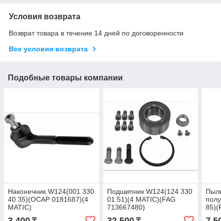
Условия возврата
Возврат товара в течение 14 дней по договоренности
Все условия возврата
Подобные товары компании
Наконечник W124(001 330
Подшипник W124(124 330
Пыл
40 35)(OCAP 0181687)(4
01 51)(4 MATIC)(FAG
полу
MATIC)
713667480)
85)(
MATI
3 400
32 500
7 5
₸
₸