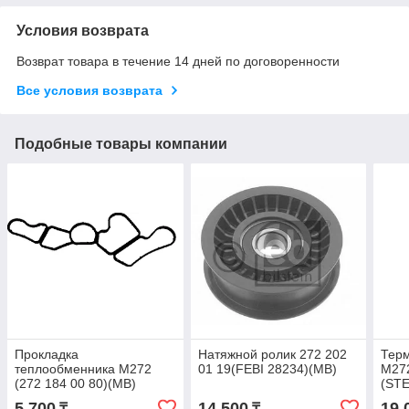
Условия возврата
Возврат товара в течение 14 дней по договоренности
Все условия возврата
Подобные товары компании
Прокладка
Натяжной ролик 272 202
Тер
теплообменника M272
01 19(FEBI 28234)(MB)
M272
(272 184 00 80)(MB)
(STE
5 700
14 500
19 
₸
₸