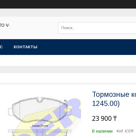
ТО V-
АС
КОНТАКТЫ
Тормозные к
1245.00)
23 900 ₸
В наличии
Код:
ICER