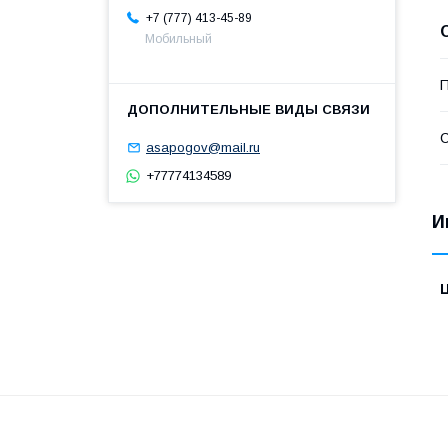
+7 (777) 413-45-89
Мобильный
П
С
asapogov@mail.ru
+77774134589
И