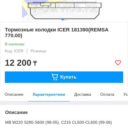
Тормозные колодки ICER 181390(REMSA
770.00)
В наличии
Код: ICER
Розница
12 200
₸
Купить
Описание
Характеристики
Доставка
Оплата
Ус
Описание
MB W220 S280-S600 (98-05), C215 CL500-CL600 (99-06)