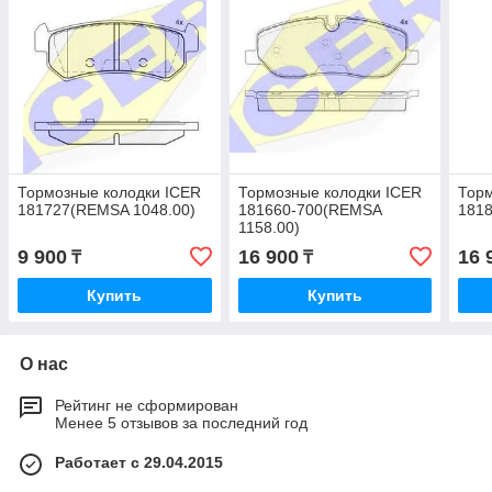
Тормозные колодки ICER
Тормозные колодки ICER
Торм
181727(REMSA 1048.00)
181660-700(REMSA
181
1158.00)
9 900
16 900
16 
₸
₸
Купить
Купить
О нас
Рейтинг не сформирован
Менее 5 отзывов за последний год
Работает с 29.04.2015