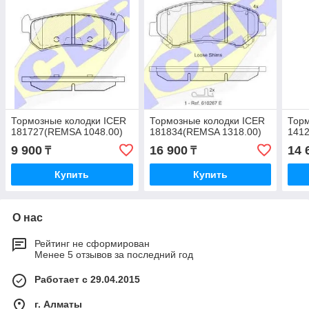
Тормозные колодки ICER
Тормозные колодки ICER
Торм
181727(REMSA 1048.00)
181834(REMSA 1318.00)
141
9 900
16 900
14 
₸
₸
Купить
Купить
О нас
Рейтинг не сформирован
Менее 5 отзывов за последний год
Работает с 29.04.2015
г. Алматы