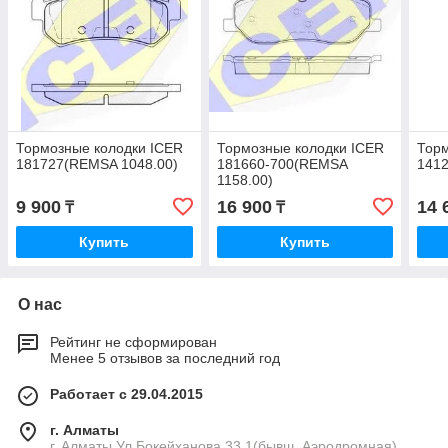
Тормозные колодки ICER
Тормозные колодки ICER
Торм
181727(REMSA 1048.00)
181660-700(REMSA
141
1158.00)
9 900
16 900
14 
₸
₸
Купить
Купить
О нас
Рейтинг не сформирован
Менее 5 отзывов за последний год
Работает с 29.04.2015
г. Алматы
г. Алматы Ул.Бокейханова 33.1(бывш. Аэродромная) ,