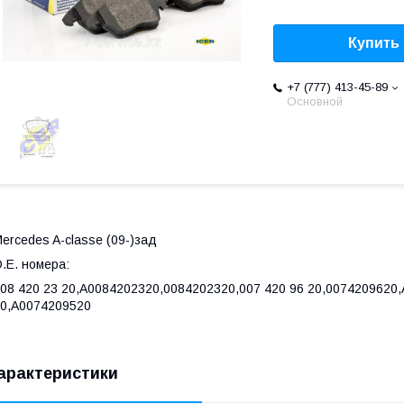
Купить
+7 (777) 413-45-89
Основной
ercedes A-classe (09-)зад
.E. номера:
08 420 23 20,A0084202320,0084202320,007 420 96 20,0074209620,
0,A0074209520
арактеристики