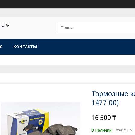
ТО V-
АС
КОНТАКТЫ
Тормозные к
1477.00)
16 500 ₸
В наличии
Код:
ICER