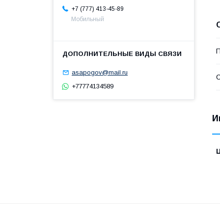
+7 (777) 413-45-89
Мобильный
П
asapogov@mail.ru
С
+77774134589
И