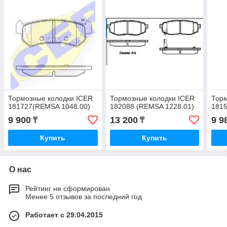
Тормозные колодки ICER
Тормозные колодки ICER
Торм
181727(REMSA 1048.00)
182088 (REMSA 1228.01)
1815
9 900
13 200
9 9
₸
₸
Купить
Купить
О нас
Рейтинг не сформирован
Менее 5 отзывов за последний год
Работает с 29.04.2015