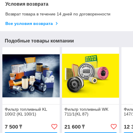
Условия возврата
Возврат товара в течение 14 дней по договоренности
Все условия возврата
Подобные товары компании
Фильтр топливный KL
Фильтр топливный WK
Филь
100/2 (KL 100/1)
711/1(KL 87)
147/
7 500
21 600
12 
₸
₸