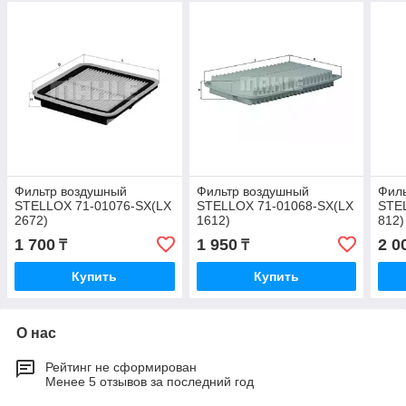
Фильтр воздушный
Фильтр воздушный
Фил
STELLOX 71-01076-SX(LX
STELLOX 71-01068-SX(LX
STE
2672)
1612)
812)
1 700
1 950
2 0
₸
₸
Купить
Купить
О нас
Рейтинг не сформирован
Менее 5 отзывов за последний год