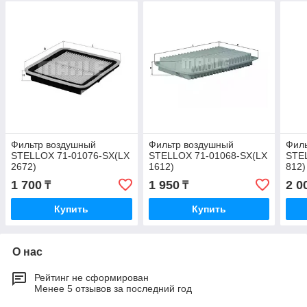
Фильтр воздушный
Фильтр воздушный
Фил
STELLOX 71-01076-SX(LX
STELLOX 71-01068-SX(LX
STE
2672)
1612)
812)
1 700
1 950
2 0
₸
₸
Купить
Купить
О нас
Рейтинг не сформирован
Менее 5 отзывов за последний год