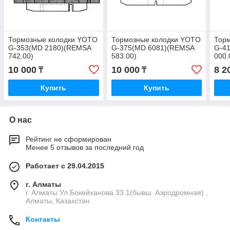
Тормозные колодки YOTO
Тормозные колодки YOTO
Тор
G-353(MD 2180)(REMSA
G-375(MD 6081)(REMSA
G-4
742.00)
583.00)
000.
10 000
10 000
8 2
₸
₸
Купить
Купить
О нас
Рейтинг не сформирован
Менее 5 отзывов за последний год
Работает с 29.04.2015
г. Алматы
г. Алматы Ул.Бокейханова 33.1(бывш. Аэродромная) ,
Алматы, Казахстан
Контакты