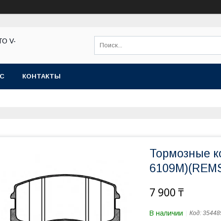
ТО V-
АС
КОНТАКТЫ
Тормозные к
6109M)(REMS
7 900 ₸
В наличии
Код:
35448