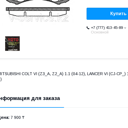
Купить
+7 (777) 413-45-89
Основной
ITSUBISHI COLT VI (Z3_A, Z2_A) 1.1 (04-12), LANCER VI (CJ-CP_) 1
)
нформация для заказа
Цена:
7 900 ₸