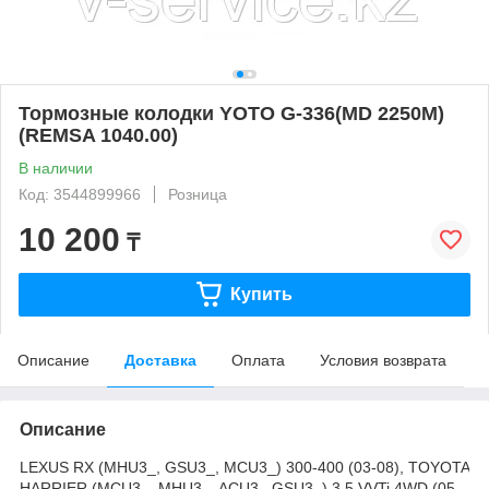
Тормозные колодки YOTO G-336(MD 2250M)
(REMSA 1040.00)
В наличии
Код: 3544899966
Розница
10 200
₸
Купить
Описание
Доставка
Оплата
Условия возврата
Описание
LEXUS RX (MHU3_, GSU3_, MCU3_) 300-400 (03-08), TOYOTA
HARRIER (MCU3_, MHU3_, ACU3_,GSU3_) 3.5 VVTi 4WD (05-