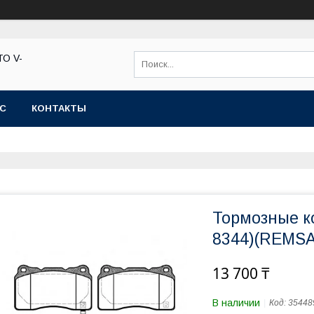
ТО V-
АС
КОНТАКТЫ
Тормозные к
8344)(REMSA
13 700 ₸
В наличии
Код:
35448