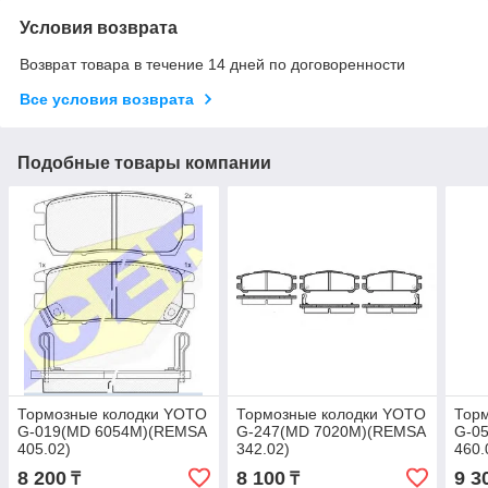
Условия возврата
Возврат товара в течение 14 дней по договоренности
Все условия возврата
Подобные товары компании
Тормозные колодки YOTO
Тормозные колодки YOTO
Тор
G-019(MD 6054M)(REMSA
G-247(MD 7020M)(REMSA
G-0
405.02)
342.02)
460.
8 200
8 100
9 3
₸
₸