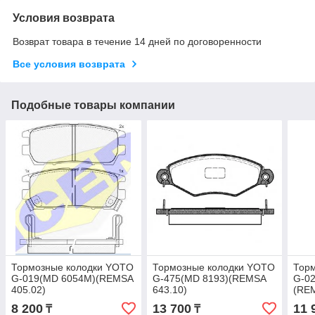
Условия возврата
Возврат товара в течение 14 дней по договоренности
Все условия возврата
Подобные товары компании
Тормозные колодки YOTO
Тормозные колодки YOTO
Тор
G-019(MD 6054M)(REMSA
G-475(MD 8193)(REMSA
G-0
405.02)
643.10)
(REM
8 200
13 700
11 
₸
₸