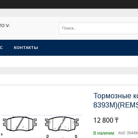
ТО V-
АС
КОНТАКТЫ
Тормозные к
8393M)(REMS
12 800 ₸
В наличии
Код:
35449